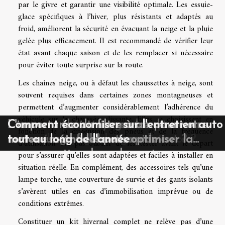
par le givre et garantir une visibilité optimale. Les essuie-
glace spécifiques à l’hiver, plus résistants et adaptés au
froid, améliorent la sécurité en évacuant la neige et la pluie
gelée plus efficacement. Il est recommandé de vérifier leur
état avant chaque saison et de les remplacer si nécessaire
pour éviter toute surprise sur la route.
Les chaînes neige, ou à défaut les chaussettes à neige, sont
souvent requises dans certaines zones montagneuses et
permettent d’augmenter considérablement l’adhérence du
véhicule sur la chaussée glissante. Elles se choisissent en
Comment préparer sa moto pour une
Comment le nettoyage de voiture sans
Comment choisir un service de
L'importance du filtre à air pour votre
Comment économiser sur l'entretien auto
fonction de la dimension des pneus et de la fréquence
saison de voyages longue distance ?
eau préserve-t-il l'environnement ?
remorquage fiable et rapide
moteur méthodes pour optimiser la
tout au long de l'année
d’utilisation. Ne pas oublier de les tester avant le départ
consommation de carburant
pour s’assurer qu’elles sont adaptées et faciles à installer en
situation réelle. En complément, des accessoires tels qu’une
lampe torche, une couverture de survie et des gants isolants
s’avèrent utiles en cas d’immobilisation imprévue ou de
conditions extrêmes.
Constituer un kit hivernal complet ne relève pas d’une